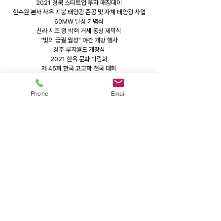
2021 경북 스타트업 투자 매칭데이
한수원 본사 사옥 지붕 태양광 준공 및 자체 태양광 사업
60MW 달성 기념식
신라 시조 왕 박혁 거세 동상 제막식
"빛의 궁궐 월성" 야간 개방 행사
경주 루지월드 개장식
2021 한옥 문화 박람회
제 45회 한국 고고학 전국 대회
2021 대한민국 원자력 산업 대전
송대말 등대 전시관 준공식
Phone
Email
제 56차 ​환동해 발전 해양 정책 포럼
각종 기념식 및 언택트 (유튜브 라이브 스트리밍) 행사 진
행
목록 돌아가기
경주
054)775-4561
~2 /
포항
054)273-
4561
/ 울산
052)267-4561
E-mail _
97shinwoo@hanmail.net
/
Fax _
054)775-4564
© since by 1999,, 신우기획