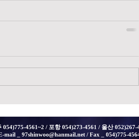
054)775-4561~2 /
포항 054)273-4561 / 울산 052)267-
E-mail _
97shinwoo@hanmail.net
/ Fax _ 054)775-456