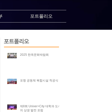
부
포트폴리오
포트폴리오
2025 한옥문화박람회
포항 공동체 복합시설 착공식
제8회 Univer+City 대학과 도시
의 상생 발전 포럼