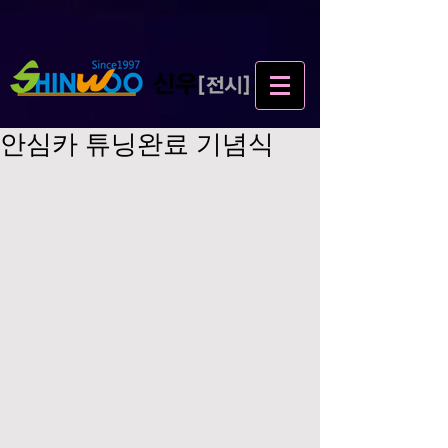
안심카 튜닝완료 기념식