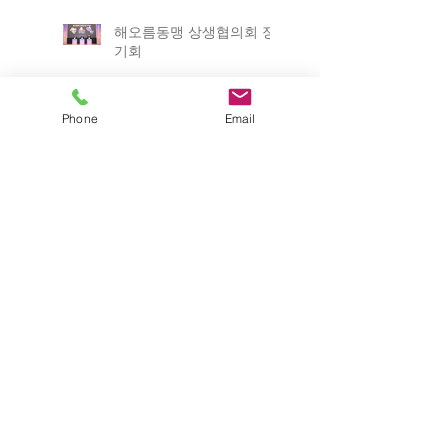
해오름동맹 상생협의회 정
기회
Phone
Email
ICABU 2025
2025 포항 일자리박람회
제12회 경상북도 평생학습
박람회
2025년 경상북도 산림박람