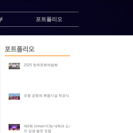
부
포트폴리오
포트폴리오
2025 한옥문화박람회
포항 공동체 복합시설 착공식
제8회 Univer+City 대학과 도시
의 상생 발전 포럼