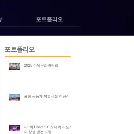
부
포트폴리오
포트폴리오
2025 한옥문화박람회
포항 공동체 복합시설 착공식
제8회 Univer+City 대학과 도시
의 상생 발전 포럼