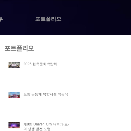
부
포트폴리오
포트폴리오
2025 한옥문화박람회
포항 공동체 복합시설 착공식
제8회 Univer+City 대학과 도시
의 상생 발전 포럼