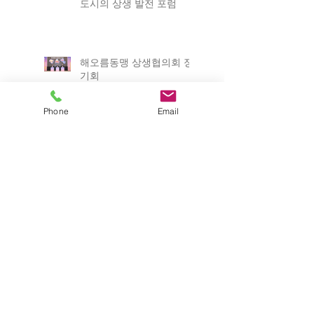
도시의 상생 발전 포럼
해오름동맹 상생협의회 정
기회
Phone
Email
ICABU 2025
2025 포항 일자리박람회
제12회 경상북도 평생학습
박람회