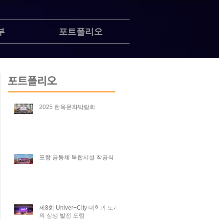
부
포트폴리오
포트폴리오
2025 한옥문화박람회
포항 공동체 복합시설 착공식
제8회 Univer+City 대학과 도시
의 상생 발전 포럼