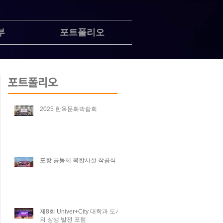
부
포트폴리오
포트폴리오
2025 한옥문화박람회
포항 공동체 복합시설 착공식
제8회 Univer+City 대학과 도시
의 상생 발전 포럼