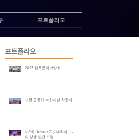
부
포트폴리오
포트폴리오
2025 한옥문화박람회
포항 공동체 복합시설 착공식
제8회 Univer+City 대학과 도시
의 상생 발전 포럼