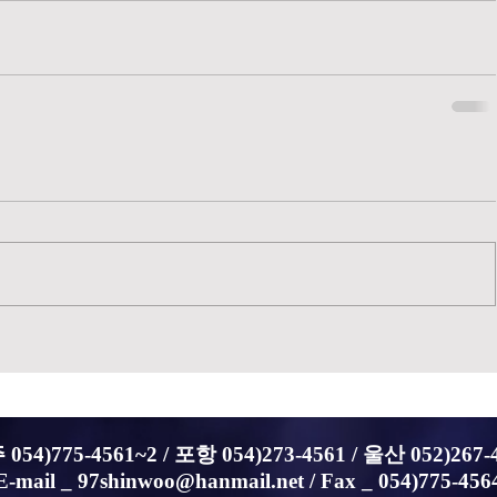
054)775-4561~2 /
포항 054)273-4561 / 울산 052)267-
E-mail _
97shinwoo@hanmail.net
/ Fax _ 054)775-456