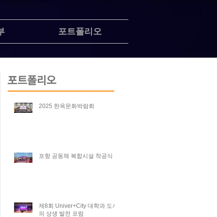
부
포트폴리오
포트폴리오
2025 한옥문화박람회
포항 공동체 복합시설 착공식
제8회 Univer+City 대학과 도시
의 상생 발전 포럼