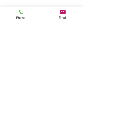
ICABU 2025
Phone
Email
2025 포항 일자리박람회
제12회 경상북도 평생학습
박람회
2025년 경상북도 산림박람
회