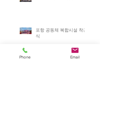
포항 공동체 복합시설 착공
식
Phone
Email
제8회 Univer+City 대학과
도시의 상생 발전 포럼
해오름동맹 상생협의회 정
기회
ICABU 2025