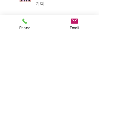
기회
Phone
Email
ICABU 2025
2025 포항 일자리박람회
제12회 경상북도 평생학습
박람회
2025년 경상북도 산림박람
회